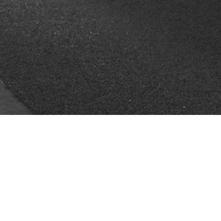
S
40
 chaque jour